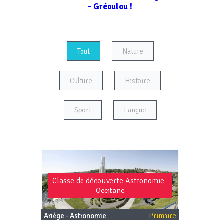
- Gréoulou !
Tout
Nature
Culture
Histoire
Sport
Langue
Classe de découverte Astronomie -
Occitane
Ariège - Astronomie
Primaire