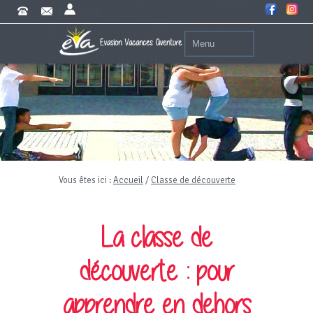
Vous êtes ici :
Accueil
/
Classe de découverte
La classe de
découverte : pour
apprendre en dehors