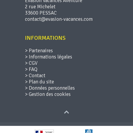
Evasion Vacances Aventure
effacements, limitation (article 19 du RGPD),
2 rue Michelet
droit à la portabilité des données (article 20 du
RGPD), droit d’opposition (article 21 du RGPD),
33600 PESSAC
droit de ne pas faire l’objet d’un profilage (
(article 22 du RGPD).
Vous pouvez exercer ces droits en contactant :
contact@evasion-vacances.com.
INFORMATIONS
>
Partenaires
>
Informations légales
>
CGV
>
FAQ
>
Contact
>
Plan du site
>
Données personnelles
>
Gestion des cookies
© Copyright 2026 Evasion Vacances
Aventure Tous droits réservés.