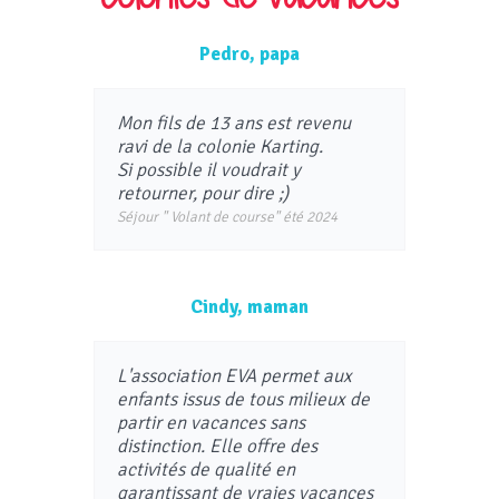
droit de notification des = rectifications,
effacements, limitation (article 19 du RGPD),
droit à la portabilité des données (article 20
Pedro, papa
du RGPD), droit d’opposition (article 21 du
RGPD), droit de ne pas faire l’objet d’un
profilage ( (article 22 du RGPD).
Vous pouvez exercer ces droits en
Mon fils de 13 ans est revenu
contactant : contact@evasion-
ravi de la colonie Karting.
vacances.com.
Si possible il voudrait y
retourner, pour dire ;)
Séjour " Volant de course" été 2024
Cindy, maman
L'association EVA permet aux
enfants issus de tous milieux de
partir en vacances sans
distinction. Elle offre des
activités de qualité en
garantissant de vraies vacances