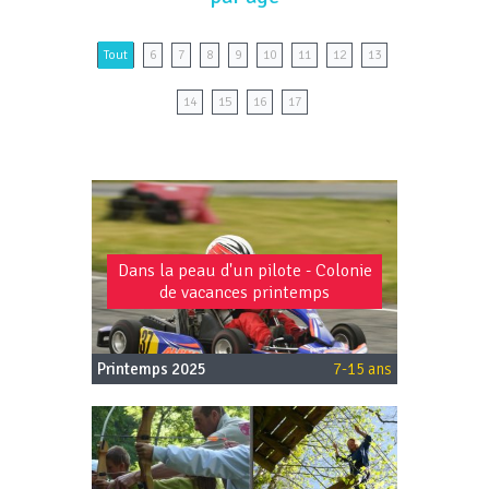
Tout
6
7
8
9
10
11
12
13
14
15
16
17
Dans la peau d'un pilote - Colonie
de vacances printemps
Printemps 2025
7-15 ans