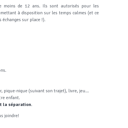
e moins de 12 ans. Ils sont autorisés pour les
 mettant à disposition sur les temps calmes (et ce
es échanges sur place !).
ons.
 pique-nique (suivant son trajet), livre, jeu...
tre enfant.
t la séparation
.
us joindre!