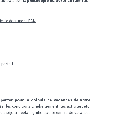
 faudra aussi la
photocopie du livret de famille
.
ici le document PAN
 porte !
mporter
pour la colonie de vacances de votre
, les conditions d'hébergement, les activités, etc.
u séjour : cela signifie que le centre de vacances