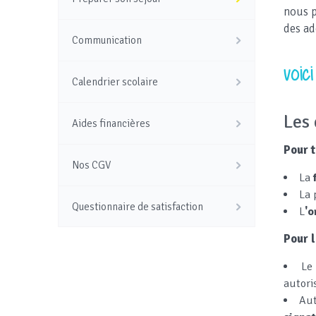
nous p
des ad
Communication
voic
Calendrier scolaire
Les
Aides financières
Pour t
Nos CGV
La
​La
Questionnaire de satisfaction
L
'o
Pour l
L
autori
Aut