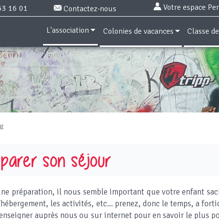
Votre espace Pe
63 16 01
Contactez-nous
L'association
Colonies de vacances
Classe d
ur
parer son séjour
ne préparation, il nous semble important que votre enfant sache
'hébergement, les activités, etc... prenez, donc le temps, a forti
enseigner auprès nous ou sur internet pour en savoir le plus po