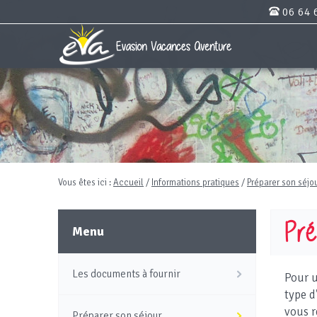
06 64 
Vous êtes ici :
Accueil
/
Informations pratiques
/
Préparer son séjo
Pré
Menu
Les documents à fournir
Pour u
type d
vous r
Préparer son séjour