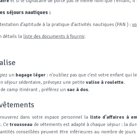
aire
et si le signataire de porte pas le même nom que l'enfant, il
es séjours nautiques :
ttestation d’aptitude à la pratique d’activités nautiques (PAN ) :
vo
n détails la
liste des documents à fournir
.
alise
égiez un
bagage léger
: n'oubliez pas que c'est votre enfant qui le
n séjour sédentaire, prévoyez une petite
valise à roulette
.
 de camp itinérant , préférez un
sac à dos
.
 vêtements
rouverez dans votre espace personnel la
liste d'affaires à e
t
. Ce
trousseau
de vêtements est adapté à chaque séjour : la durée
antités conseillées peuvent être inférieures au nombre de jours d