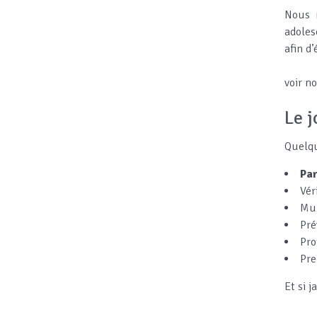
Nous n
adoles
afin d
voir n
Le j
Quelqu
Par
Vér
Mun
Pré
Pro
Pre
Et si 