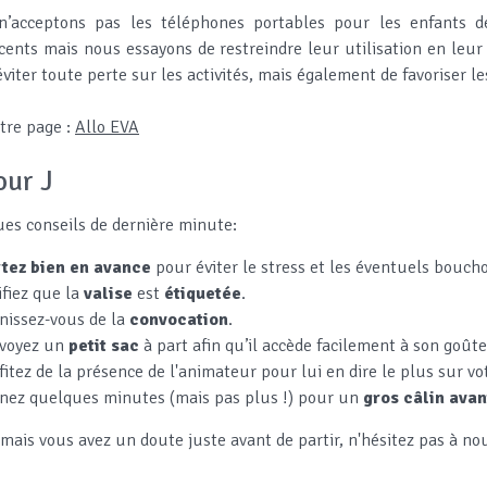
’acceptons pas les téléphones portables pour les enfants d
cents mais nous essayons de restreindre leur utilisation en leur
’éviter toute perte sur les activités, mais également de favoriser l
otre page :
Allo EVA
our J
es conseils de dernière minute:
tez bien en avance
pour éviter le stress et les éventuels bouch
ifiez que la
valise
est
étiquetée
.
issez-vous de la
convocation
.
voyez un
petit sac
à part afin qu’il accède facilement à son goûter,
fitez de la présence de l'animateur pour lui en dire le plus sur vo
nez quelques minutes (mais pas plus !) pour un
gros câlin avan
jamais vous avez un doute juste avant de partir, n'hésitez pas à no