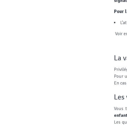
signat
Pour l
L’a
Voir e
La v
Privil
Pour u
En cas
Les
Vous t
enfan
Les qu