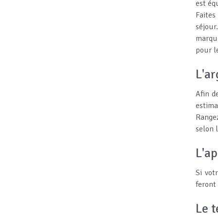
est éq
Faites
séjour
marque
pour l
L'a
Afin d
estima
Rangez
selon 
L'ap
Si vot
feront
Le 