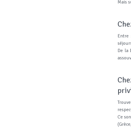
Mais s
Chez
Entre 
séjour
De la 
assouv
Chez
priv
Trouve
respec
Ce son
(Grèce