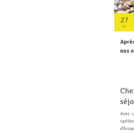
27
07
Après
nos s
Chez
séjo
Avec u
spéléo
d’Arca