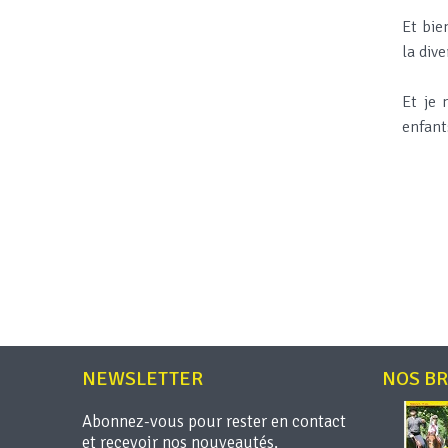
Et bie
la dive
Et je 
enfant
NEWSLETTER
NOS B
Abonnez-vous pour rester en contact
et recevoir nos nouveautés.