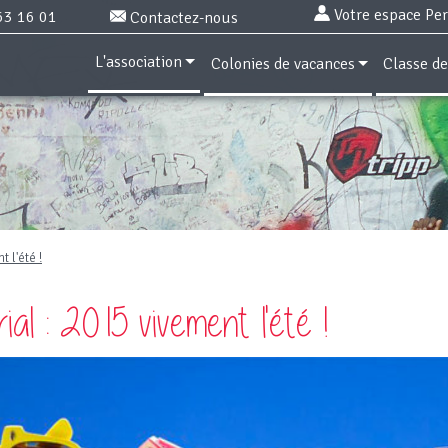
Votre espace Pe
63 16 01
Contactez-nous
L'association
Colonies de vacances
Classe d
t l'été !
rial : 2015 vivement l'été !