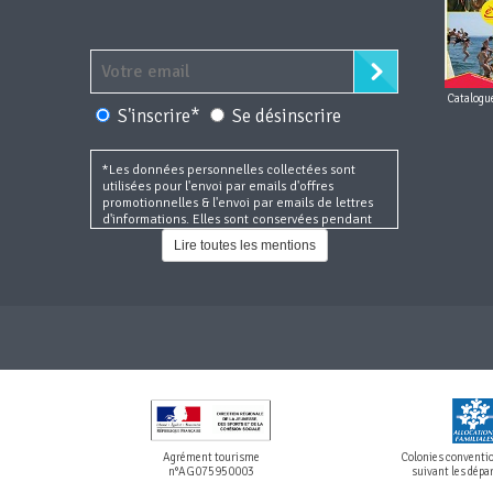
Catalogu
S'inscrire*
Se désinscrire
*Les données personnelles collectées sont
utilisées pour l'envoi par emails d'offres
promotionnelles & l'envoi par emails de lettres
d'informations. Elles sont conservées pendant
36 mois et sont destinées à :
Lire toutes les mentions
Evasion Vacances Aventure (www.evasion-
vacances.com) en qualité de propriétaire du
site web et récipiendaire des formulaires,
Natural-net (www.natural-net.fr) en qualité
d'agence web,
Kiubi (www.kiubi.com) en qualité
d'opérateur technique du site web,
OVH (www.ovh.com) en qualité d'hébergeur
du site web.
Gsuite (gsuite.google.fr) en qualité
d'hébergeur de boites mail
MailChimp (mailchimp.com) en tant qu'outil
Agrément tourisme
Colonies convent
de newsletter
n°AG075950003
suivant les dép
Conformément aux article 15 à 22 RGPD,