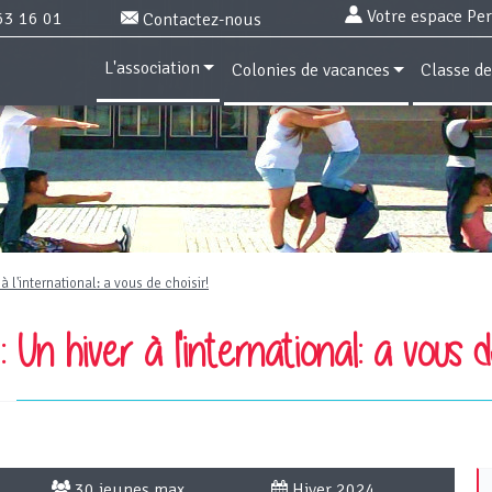
Votre espace Pe
63 16 01
Contactez-nous
L'association
Colonies de vacances
Classe d
à l'international: a vous de choisir!
:
Un hiver à l'international: a vous d
30 jeunes max
Hiver 2024