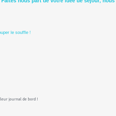
Faites nous part de votre idée de séjour, nous
per le souffle !
leur journal de bord !