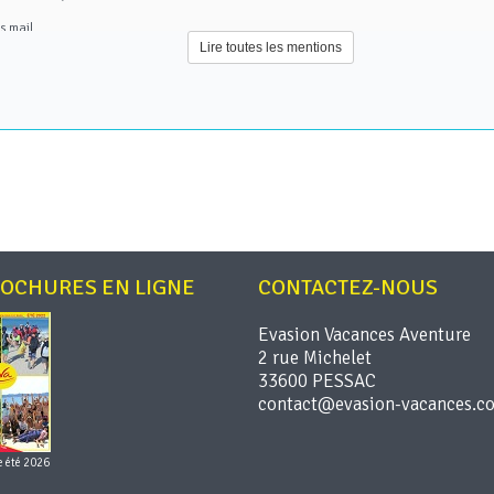
s mail
Lire toutes les mentions
 que nous détenons sur vous vous disposez des droits suivants : droit d’accès (artic
itement (article 18 du RGPD), droit de notification des = rectifications, effacements, 
roit de ne pas faire l’objet d’un profilage ( (article 22 du RGPD).
asion-vacances.com.
ROCHURES EN LIGNE
CONTACTEZ-NOUS
Evasion Vacances Aventure
2 rue Michelet
33600 PESSAC
e été 2026