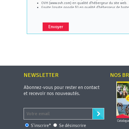
OVH (www.ovh.com) en qualité d'hébergeur du site web.
Gsuite (gsuite.google.fr) en qualité d'hébergeur de boite
Conformément aux article 15 à 22 RGPD, concernant les données
d’effacement (article 17 du RGPD), droit à la limitation du tra
(article 20 du RGPD), droit d’opposition (article 21 du RGPD), d
Vous pouvez exercer ces droits en contactant : contact@ev
NEWSLETTER
NOS B
Abonnez-vous pour rester en contact
et recevoir nos nouveautés.
Catalogu
S'inscrire*
Se désinscrire