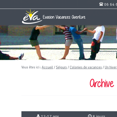
06 64 
Vous êtes ici :
Accueil
/
Séjours
/
Colonies de vacances
/
Un hiver 
Archive
12-17 ans
8 jours